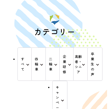
カテゴリー
卒
企
高齢
す
四
二
業
業
者・
べ
輪
輪
生
研
シニ
て
車
車
の
修
ア
声
キ
ャ
ン
ペ
ー