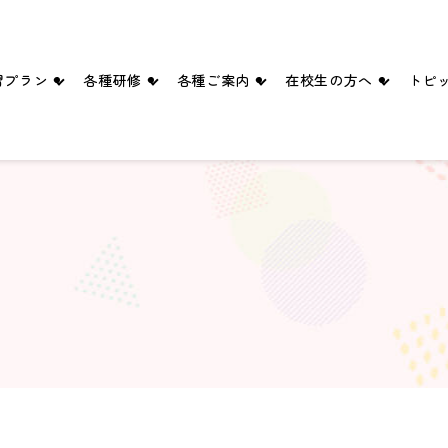
習プラン
各種研修
各種ご案内
在校生の方へ
トピ
四輪プラン
ペーパードライバー講習
入所手続きのご案内
満点様
二輪プラン
企業ドライバー向け講習
送迎バス
学科時間割
シニア向け講習・講座
スタッフ紹介
卒業生の声
ブログ
ピックルボールコート（ご予約）