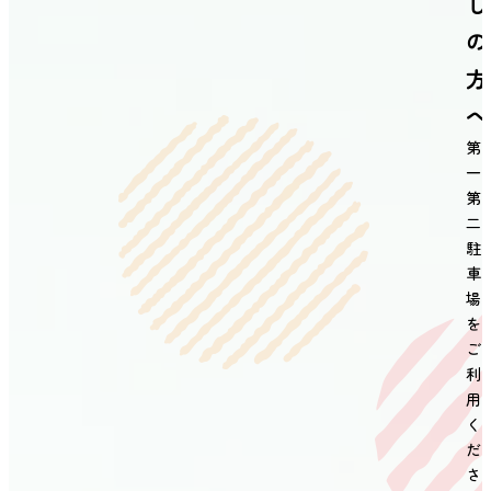
し
の
方
へ
第
一
第
二
駐
車
場
を
ご
利
用
く
だ
さ