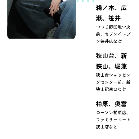
鵜ノ木、広
瀬、笹井
つつじ野団地中央
前、セブンイレブ
ン笹井店など
狭山台、新
狭山、堀兼
狭山台ショッピン
グセンター前、新
狭山駅南口など
柏原、奥富
ローソン柏原店、
ファミリーマート
狭山店など