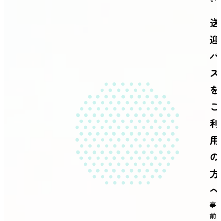
送
迎
バ
ス
を
ご
利
用
の
方
へ
事
前