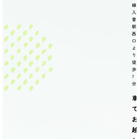
線
入
曽
駅
西
口
よ
り
徒
歩
7
分
車
で
お
越