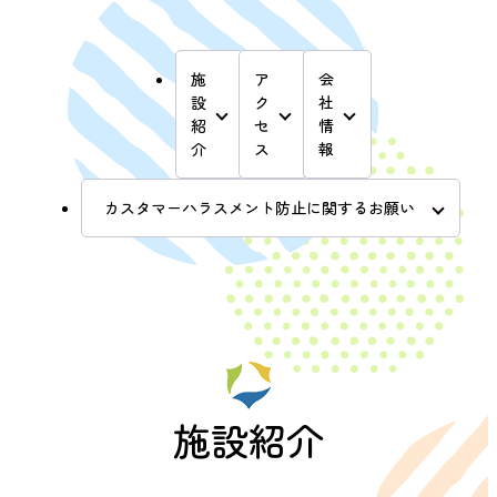
施
ア
会
設
ク
社
紹
セ
情
介
ス
報
カスタマーハラスメント防止に関するお願い
施設紹介