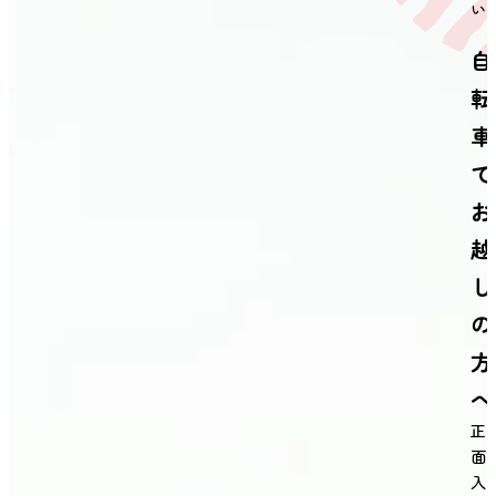
い
自
転
車
で
お
越
し
の
方
へ
正
面
入