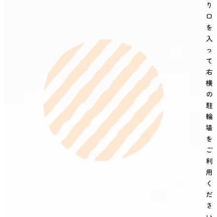
り
口
を
入
っ
て
右
横
の
駐
輪
場
を
ご
利
用
く
だ
さ
い