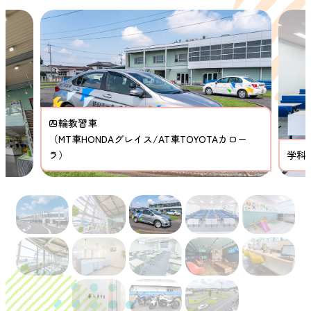
四輪教習車
（MT車HONDAグレイス/AT車TOYOTAカロー
ラ）
学科