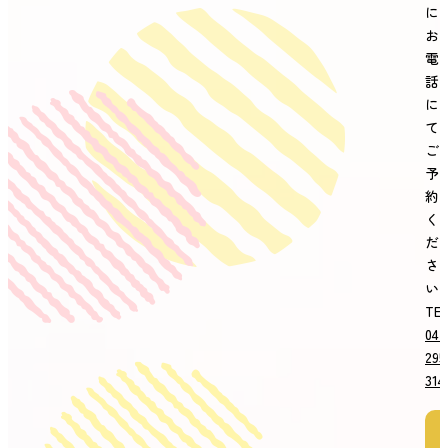
に
お
電
話
に
て
ご
予
約
く
だ
さ
い
TE
04-
295
314