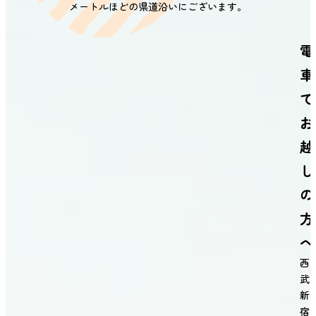
メートルほどの県道沿いにございます。
電
車
で
お
越
し
の
方
へ
西
武
新
宿