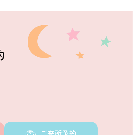
約
ご来所予約