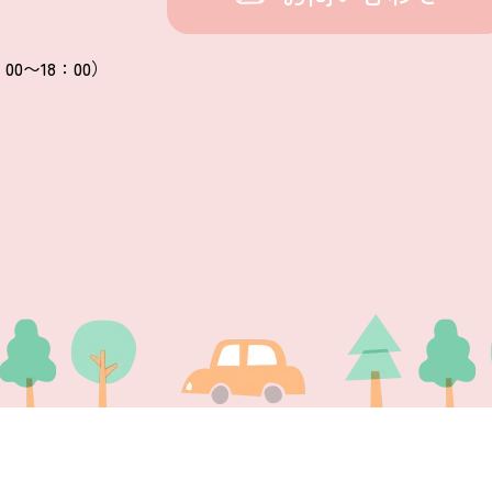
00〜18：00）