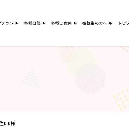
習プラン
各種研修
各種ご案内
在校生の方へ
トピ
四輪プラン
ペーパードライバー講習
入所手続きのご案内
満点様
二輪プラン
企業ドライバー向け講習
送迎バス
学科時間割
シニア向け講習・講座
スタッフ紹介
卒業生の声
ブログ
ピックルボールコート（ご予約）
K.K様