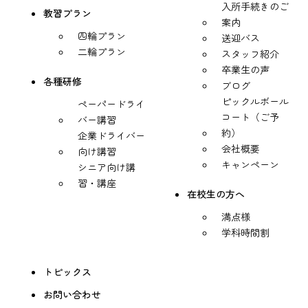
入所手続きのご
教習プラン
案内
四輪プラン
送迎バス
二輪プラン
スタッフ紹介
卒業生の声
各種研修
ブログ
ピックルボール
ペーパードライ
コート（ご予
バー講習
約）
企業ドライバー
会社概要
向け講習
キャンペーン
シニア向け講
習・講座
在校生の方へ
満点様
学科時間割
トピックス
お問い合わせ