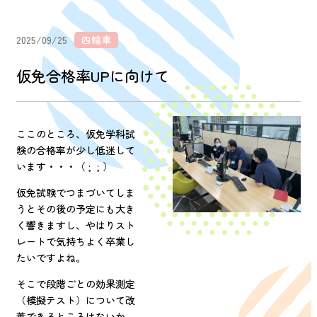
2025/09/25
四輪車
仮免合格率UPに向けて
ここのところ、仮免学科試
験の合格率が少し低迷して
います・・・（ ; ; ）
仮免試験でつまづいてしま
うとその後の予定にも大き
く響きますし、やはりスト
レートで気持ちよく卒業し
たいですよね。
そこで段階ごとの効果測定
（模擬テスト）について改
善できるところはないか、