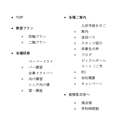
TOP
各種ご案内
入所手続きのご
教習プラン
案内
四輪プラン
送迎バス
二輪プラン
スタッフ紹介
卒業生の声
各種研修
ブログ
ピックルボール
ペーパードライ
コート（ご予
バー講習
約）
企業ドライバー
会社概要
向け講習
キャンペーン
シニア向け講
習・講座
在校生の方へ
満点様
学科時間割