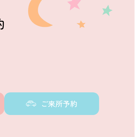
約
ご来所予約