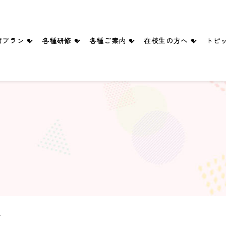
習プラン
各種研修
各種ご案内
在校生の方へ
トピ
四輪プラン
ペーパードライバー講習
入所手続きのご案内
満点様
二輪プラン
企業ドライバー向け講習
送迎バス
学科時間割
シニア向け講習・講座
スタッフ紹介
卒業生の声
ブログ
ピックルボールコート（ご予約）
会