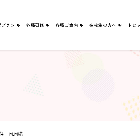
習プラン
各種研修
各種ご案内
在校生の方へ
トピ
四輪プラン
ペーパードライバー講習
入所手続きのご案内
満点様
二輪プラン
企業ドライバー向け講習
送迎バス
学科時間割
シニア向け講習・講座
スタッフ紹介
卒業生の声
ブログ
ピックルボールコート（ご予約）
 M.M様