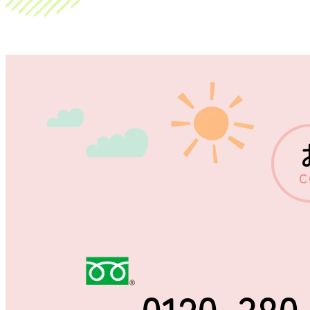
C
0120-380