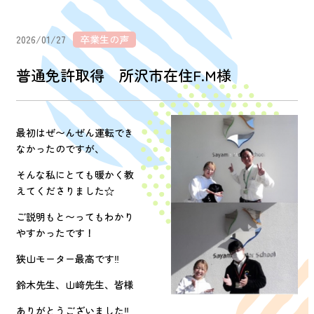
2026/01/27
卒業生の声
普通免許取得 所沢市在住F.M様
最初はぜ〜んぜん運転でき
なかったのですが、
そんな私にとても暖かく教
えてくださりました☆
ご説明もと〜ってもわかり
やすかったです！
狭山モーター最高です‼︎
鈴木先生、山﨑先生、皆様
ありがとうございました‼︎