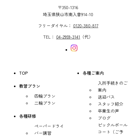
〒350-1316
埼玉県狭山市南入曽914-10
フリーダイヤル：
0120-380-817
TEL：
04-2959-3141
（代）
TOP
各種ご案内
入所手続きのご
教習プラン
案内
四輪プラン
送迎バス
二輪プラン
スタッフ紹介
卒業生の声
各種研修
ブログ
ピックルボール
ペーパードライ
コート（ご予
バー講習