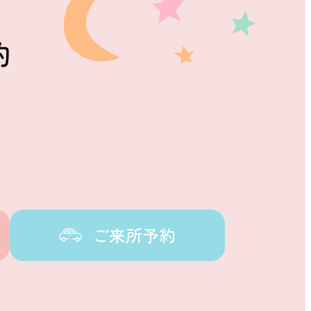
約
ご来所予約