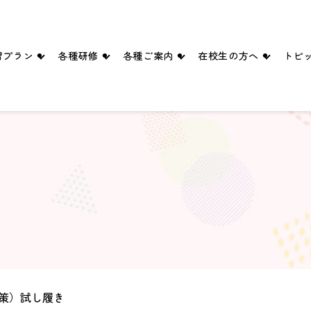
習プラン
各種研修
各種ご案内
在校生の方へ
トピ
四輪プラン
ペーパードライバー講習
入所手続きのご案内
満点様
二輪プラン
企業ドライバー向け講習
送迎バス
学科時間割
シニア向け講習・講座
スタッフ紹介
卒業生の声
ブログ
ピックルボールコート（ご予約）
策）試し履き